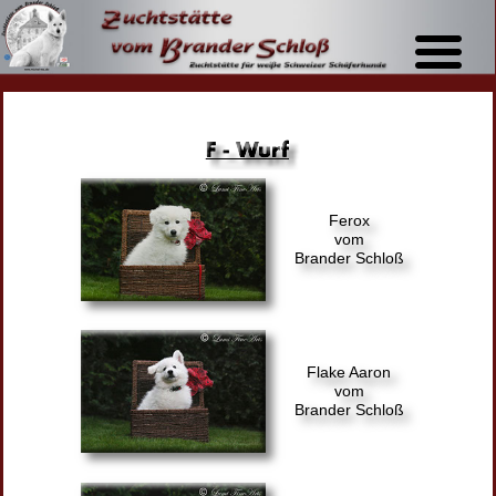
Home
Über uns
News
Sonstiges
Welpen
Ferox
vom
In Memory
Brander Schloß
Gästebuch
Kontakt
Links
Flake Aaron
vom
Brander Schloß