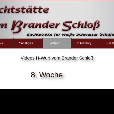
ws
Sonstiges
Welpen
In Memory
Gäst
Videos H-Wurf vom Brander Schloß
8. Woche